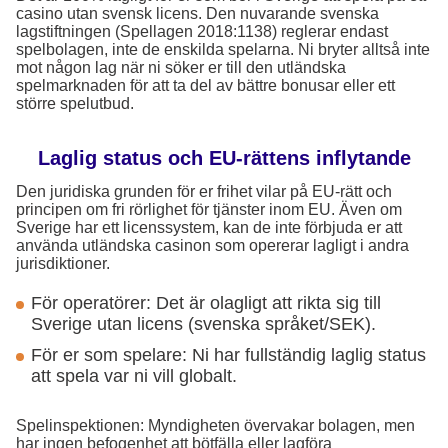
casino utan svensk licens. Den nuvarande svenska
lagstiftningen (Spellagen 2018:1138) reglerar endast
spelbolagen, inte de enskilda spelarna. Ni bryter alltså inte
mot någon lag när ni söker er till den utländska
spelmarknaden för att ta del av bättre bonusar eller ett
större spelutbud.
Laglig status och EU-rättens inflytande
Den juridiska grunden för er frihet vilar på EU-rätt och
principen om fri rörlighet för tjänster inom EU. Även om
Sverige har ett licenssystem, kan de inte förbjuda er att
använda utländska casinon som opererar lagligt i andra
jurisdiktioner.
För operatörer: Det är olagligt att rikta sig till
Sverige utan licens (svenska språket/SEK).
För er som spelare: Ni har fullständig laglig status
att spela var ni vill globalt.
Spelinspektionen: Myndigheten övervakar bolagen, men
har ingen befogenhet att bötfälla eller lagföra