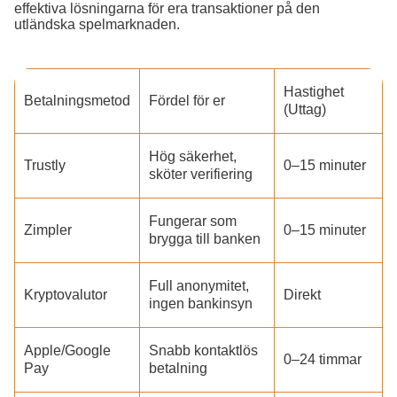
effektiva lösningarna för era transaktioner på den
utländska spelmarknaden.
Hastighet
Betalningsmetod
Fördel för er
(Uttag)
Hög säkerhet,
Trustly
0–15 minuter
sköter verifiering
Fungerar som
Zimpler
0–15 minuter
brygga till banken
Full anonymitet,
Kryptovalutor
Direkt
ingen bankinsyn
Apple/Google
Snabb kontaktlös
0–24 timmar
Pay
betalning