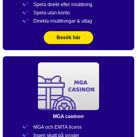
Spela direkt efter insättning
Spela utan konto
Direkta insättningar & uttag
Besök här
MGA casinon
MGA och EMTA licens
Ingen skatt på vinster