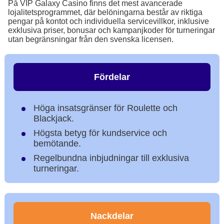
På VIP Galaxy Casino finns det mest avancerade
lojalitetsprogrammet, där belöningarna består av riktiga
pengar på kontot och individuella servicevillkor, inklusive
exklusiva priser, bonusar och kampanjkoder för turneringar
utan begränsningar från den svenska licensen.
Fördelar
Höga insatsgränser för Roulette och
Blackjack.
Högsta betyg för kundservice och
bemötande.
Regelbundna inbjudningar till exklusiva
turneringar.
Nackdelar