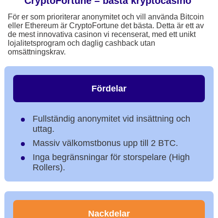
CryptoFortune – bästa kryptocasino
För er som prioriterar anonymitet och vill använda Bitcoin
eller Ethereum är CryptoFortune det bästa. Detta är ett av
de mest innovativa casinon vi recenserat, med ett unikt
lojalitetsprogram och daglig cashback utan
omsättningskrav.
Fördelar
Fullständig anonymitet vid insättning och
uttag.
Massiv välkomstbonus upp till 2 BTC.
Inga begränsningar för storspelare (High
Rollers).
Nackdelar