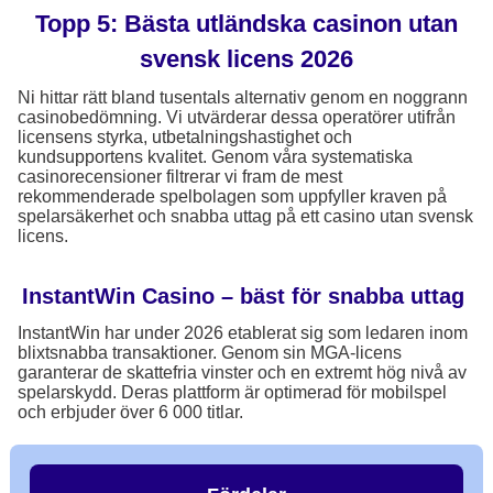
Topp 5: Bästa utländska casinon utan
svensk licens 2026
Ni hittar rätt bland tusentals alternativ genom en noggrann
casinobedömning. Vi utvärderar dessa operatörer utifrån
licensens styrka, utbetalningshastighet och
kundsupportens kvalitet. Genom våra systematiska
casinorecensioner filtrerar vi fram de mest
rekommenderade spelbolagen som uppfyller kraven på
spelarsäkerhet och snabba uttag på ett casino utan svensk
licens.
InstantWin Casino – bäst för snabba uttag
InstantWin har under 2026 etablerat sig som ledaren inom
blixtsnabba transaktioner. Genom sin MGA-licens
garanterar de skattefria vinster och en extremt hög nivå av
spelarskydd. Deras plattform är optimerad för mobilspel
och erbjuder över 6 000 titlar.