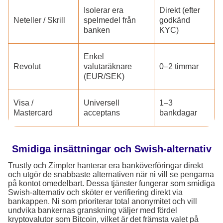
Isolerar era
Direkt (efter
Neteller / Skrill
spelmedel från
godkänd
banken
KYC)
Enkel
Revolut
valutaräknare
0–2 timmar
(EUR/SEK)
Visa /
Universell
1–3
Mastercard
acceptans
bankdagar
Smidiga insättningar och Swish-alternativ
Trustly och Zimpler hanterar era banköverföringar direkt
och utgör de snabbaste alternativen när ni vill se pengarna
på kontot omedelbart. Dessa tjänster fungerar som smidiga
Swish-alternativ och sköter er verifiering direkt via
bankappen. Ni som prioriterar total anonymitet och vill
undvika bankernas granskning väljer med fördel
kryptovalutor som Bitcoin, vilket är det främsta valet på