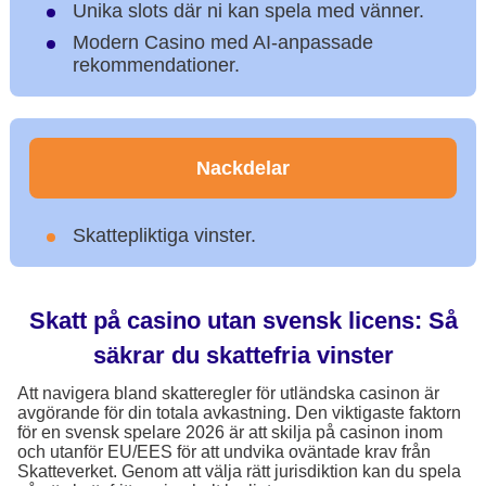
Unika slots där ni kan spela med vänner.
Modern Casino med AI-anpassade
rekommendationer.
Nackdelar
Skattepliktiga vinster.
Skatt på casino utan svensk licens: Så
säkrar du skattefria vinster
Att navigera bland skatteregler för utländska casinon är
avgörande för din totala avkastning. Den viktigaste faktorn
för en svensk spelare 2026 är att skilja på casinon inom
och utanför EU/EES för att undvika oväntade krav från
Skatteverket. Genom att välja rätt jurisdiktion kan du spela