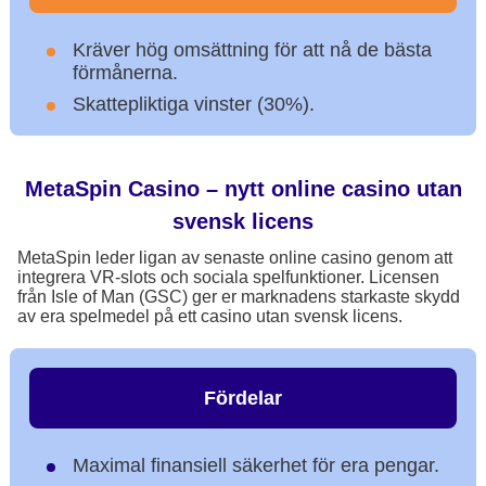
Kräver hög omsättning för att nå de bästa
förmånerna.
Skattepliktiga vinster (30%).
MetaSpin Casino – nytt online casino utan
svensk licens
MetaSpin leder ligan av senaste online casino genom att
integrera VR-slots och sociala spelfunktioner. Licensen
från Isle of Man (GSC) ger er marknadens starkaste skydd
av era spelmedel på ett casino utan svensk licens.
Fördelar
Maximal finansiell säkerhet för era pengar.