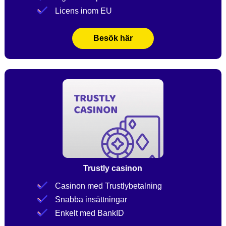
Licens inom EU
Besök här
Trustly casinon
Casinon med Trustlybetalning
Snabba insättningar
Enkelt med BankID