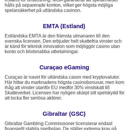
hålls på separerade konton, vilket ger högsta möjliga
spelarsäkerhet på utländska casinon.
EMTA (Estland)
Estländska EMTA är den främsta utmanaren till den
svenska licensen. Den erbjuder helt skattefria vinster och
är känd för teknisk innovation som möjliggör casino utan
konto och blixtsnabba utbetalningar.
Curaçao eGaming
Curaçao är navet för utländska cason med kryptovalutor.
Här hittar du marknadens högsta casinobonusar, men kom
ihåg att vinster utanför EU medför 30% vinstskatt till
Skatteverket. Licensen har nyligen skärpt sitt spelskydd för
att locka fler seriösa aktörer.
Gibraltar (GSC)
Gibraltar Gambling Commissioner licensierar endast
finansiellt stabila spelbolag. De ställer extrema krav på